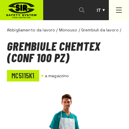
IT
PT
Abbigliamento da lavoro
/
Monouso
/
Grembiuli da lavoro
/
GREMBIULE CHEMTEX
(CONF 100 PZ)
MC5115K1
a magazzino