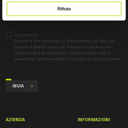
Rifiuta
*
Ho letto l’Informativa Privacy
ai sensi dell’art. 13 Regolamento UE 679/16.
Acconsento
Esprimo il mio consenso al trattamento dei dati per
finalità di Marketing e per ricevere comunicazioni
commerciali e promozionali, tramite e-mail, sms e
newsletter, anche mediante l’utilizzo di social network
INVIA
AZIENDA
INFORMAZIONI