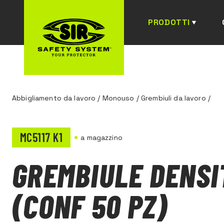
PRODOTTI
Abbigliamento da lavoro
/
Monouso
/
Grembiuli da lavoro
/
MC5117 K1
a magazzino
GREMBIULE DENSI
(CONF 50 PZ)