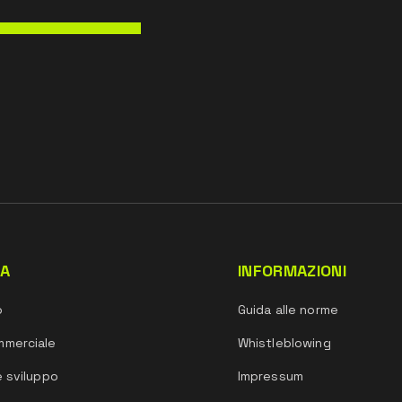
DA
INFORMAZIONI
o
Guida alle norme
mmerciale
Whistleblowing
e sviluppo
Impressum