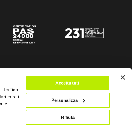
Accetta tutti
l traffico
ari mirati
Personalizza
ni e
Rifiuta