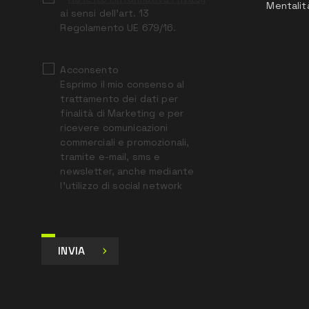
Mentalit
ai sensi dell’art. 13
Regolamento UE 679/16.
Acconsento
Esprimo il mio consenso al
trattamento dei dati per
finalità di Marketing e per
ricevere comunicazioni
commerciali e promozionali,
tramite e-mail, sms e
newsletter, anche mediante
l’utilizzo di social network
INVIA