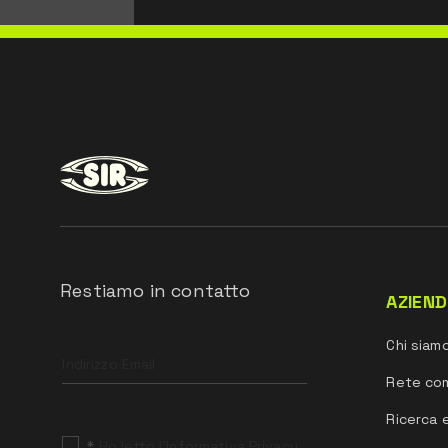
Restiamo in contatto
AZIEN
Leave
Chi siam
this
field
Rete co
blank
Ricerca 
*
Ho letto l’Informativa Privacy