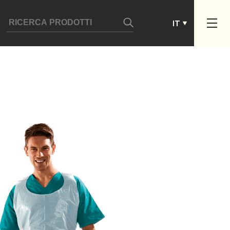
ES
IT
PT