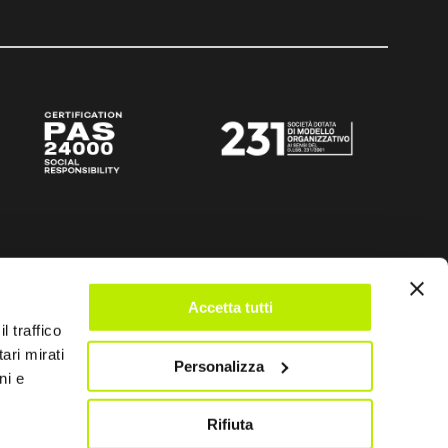
Accetta tutti
l traffico
ari mirati
Personalizza
ni e
Rifiuta