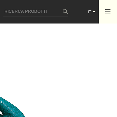
ES
IT
PT