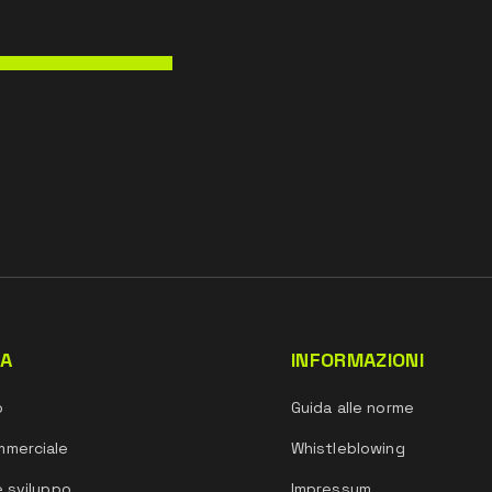
DA
INFORMAZIONI
o
Guida alle norme
mmerciale
Whistleblowing
e sviluppo
Impressum