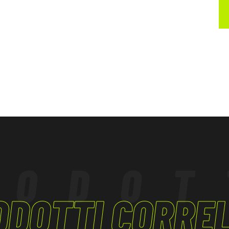
ifiche.
RODOT
ODOTTI CORREL