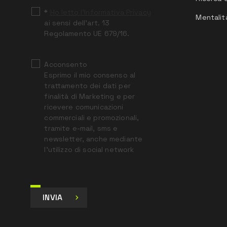
*
Ho letto l’Informativa Privacy
Mentalit
ai sensi dell’art. 13
Regolamento UE 679/16.
Acconsento
Esprimo il mio consenso al
trattamento dei dati per
finalità di Marketing e per
ricevere comunicazioni
commerciali e promozionali,
tramite e-mail, sms e
newsletter, anche mediante
l’utilizzo di social network
INVIA