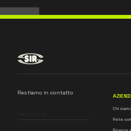
Restiamo in contatto
AZIEN
Leave
Chi siam
this
field
Rete co
blank
Ricerca 