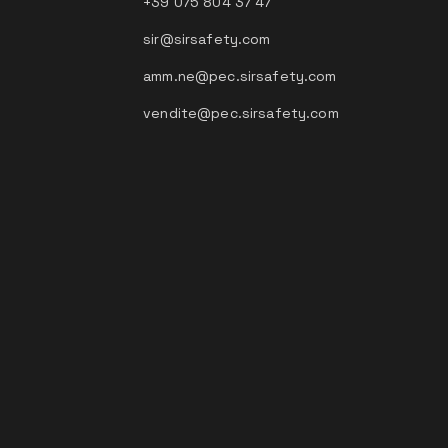
+39 075 804 37 47
sir@sirsafety.com
amm.ne@pec.sirsafety.com
vendite@pec.sirsafety.com