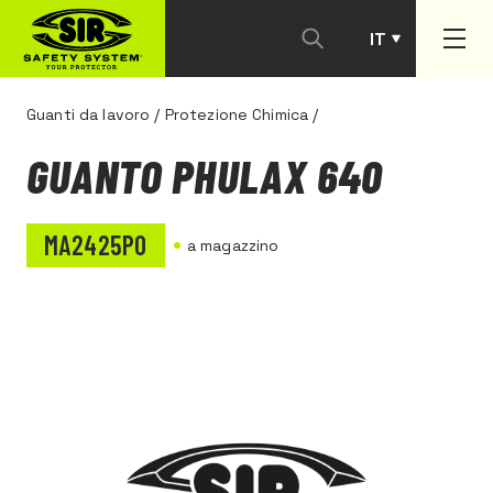
IT
PT
Guanti da lavoro
/
Protezione Chimica
/
GUANTO PHULAX 640
MA2425P0
a magazzino