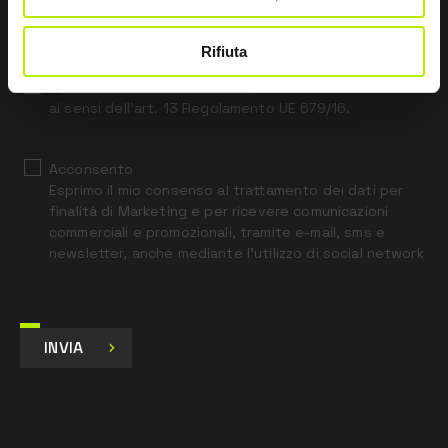
this
field
blank
Rifiuta
*
Ho letto l’Informativa Privacy
ai sensi dell’art. 13 Regolamento UE 679/16.
Acconsento
Esprimo il mio consenso al trattamento dei dati per
finalità di Marketing e per ricevere comunicazioni
commerciali e promozionali, tramite e-mail, sms e
newsletter, anche mediante l’utilizzo di social network
INVIA