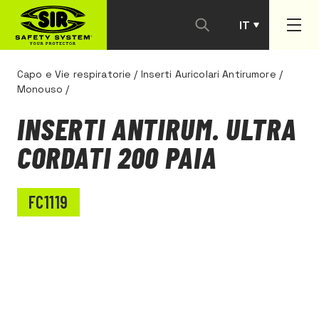
IT
PT
Capo e Vie respiratorie
/
Inserti Auricolari Antirumore
/
Monouso
/
INSERTI ANTIRUM. ULTRA
CORDATI 200 PAIA
FC1119