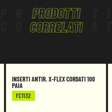
APV:1000/37.2/4.4/32.8;
PRODOTTI
PRODOTT
Freq.(Hz)/Attenuazione Med./Dev. standard/Valore
APV:2000/38.4/3.0/35.4;
CORRELA
Freq.(Hz)/Attenuazione Med./Dev. standard/Valore
CORRELATI
APV:4000/45.2/3.1/42.1;
Freq.(Hz)/Attenuazione Med./Dev. standard/Valore
APV:8000/46.5/3.7/42.8;
Il prodotto è stato progettato e realizzato per
essere conforme al Regolamento (UE) 2016/425 e
successive modifiche.
INSERTI ANTIR. X-FLEX CORDATI 100
PAIA
FC1132