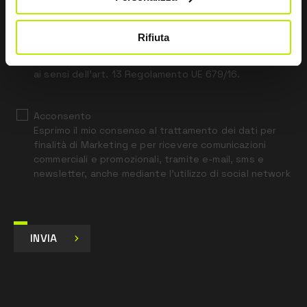
this
field
blank
Rifiuta
*
Ho letto l’Informativa Privacy
ai sensi dell’art. 13 Regolamento UE 679/16.
Acconsento
Esprimo il mio consenso al trattamento dei dati per
finalità di Marketing e per ricevere comunicazioni
commerciali e promozionali, tramite e-mail, sms e
newsletter, anche mediante l’utilizzo di social network
INVIA