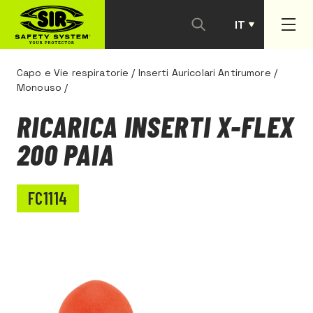
IT
PT
Capo e Vie respiratorie
/
Inserti Auricolari Antirumore
/
Monouso
/
RICARICA INSERTI X-FLEX
200 PAIA
FC1114