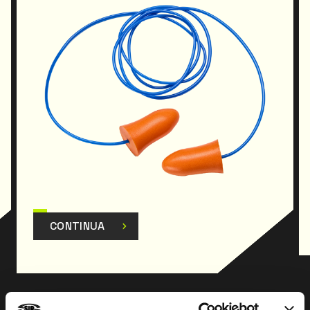
Freq.(Hz)/Attenuazione Med./Dev. standard/Valore
APV:1000/35.0/4.8/30.2;
Freq.(Hz)/Attenuazione Med./Dev. standard/Valore
APV:2000/35.4/4.0/31.4;
Freq.(Hz)/Attenuazione Med./Dev. standard/Valore
APV:4000/45.3/4.2/41.1;
Freq.(Hz)/Attenuazione Med./Dev. standard/Valore
APV:8000/44.7/4.5/40.2;
Il prodotto è stato progettato e realizzato per
essere conforme al Regolamento (UE) 2016/425 e
successive modifiche.
CONTINUA