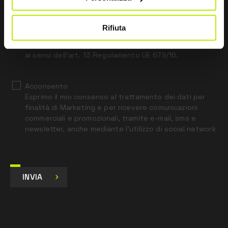
this
field
blank
Rifiuta
*
Ho letto l’Informativa Privacy
ai sensi dell’art. 13 Regolamento UE 679/16.
Acconsento
Esprimo il mio consenso al trattamento dei dati per
finalità di Marketing e per ricevere comunicazioni
commerciali e promozionali, tramite e-mail, sms e
newsletter, anche mediante l’utilizzo di social network
INVIA