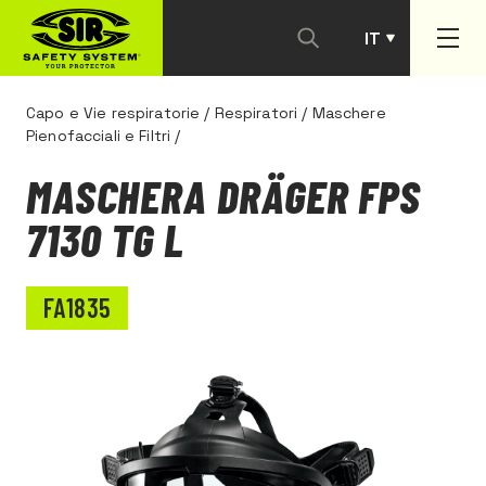
IT
PT
Capo e Vie respiratorie
/
Respiratori
/
Maschere
Pienofacciali e Filtri
/
MASCHERA DRÄGER FPS
7130 TG L
FA1835