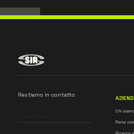
Restiamo in contatto
AZIEN
Leave
Chi siam
this
field
Rete co
blank
Ricerca 