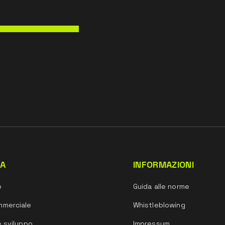
DA
INFORMAZIONI
o
Guida alle norme
mmerciale
Whistleblowing
e sviluppo
Impressum