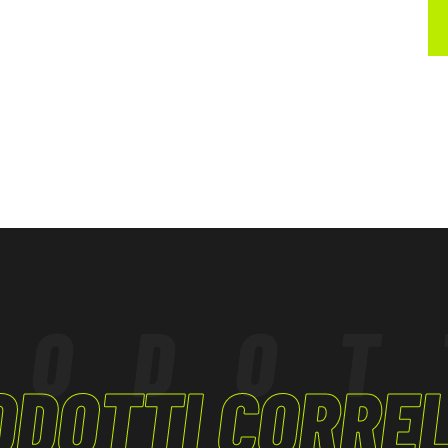
 essere conforme
iche.
RODOT
ODOTTI CORREL