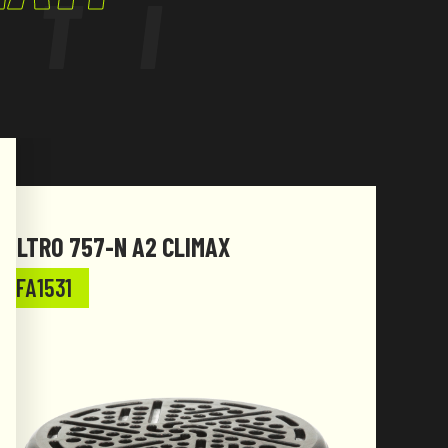
ATI
FILTRO 757-N A2 CLIMAX
FILT
FA1531
FA1