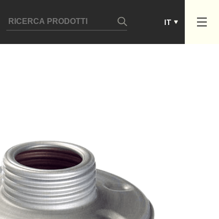
ES
IT
PT