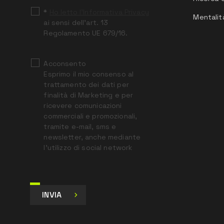
*
Ho letto l’Informativa Privacy
Mentalit
ai sensi dell’art. 13
Regolamento UE 679/16.
Acconsento
Esprimo il mio consenso al
trattamento dei dati per
finalità di Marketing e per
ricevere comunicazioni
commerciali e promozionali,
tramite e-mail, sms e
newsletter, anche mediante
l’utilizzo di social network
INVIA