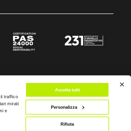
Accetta tutti
l traffico
ari mirati
Personalizza
ni e
Rifiuta