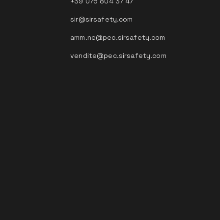
+39 075 804 37 47
sir@sirsafety.com
amm.ne@pec.sirsafety.com
vendite@pec.sirsafety.com