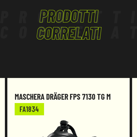
· peso totale 500 grammi circa.
PRODOTTI
PRODOTT
Il prodotto è stato progettato e realizzato per
CORRELA
essere conforme al
CORRELATI
Regolamento (UE) 2016/425 e successive
modifiche.
MASCHERA DRÄGER FPS 7130 TG M
FA1834