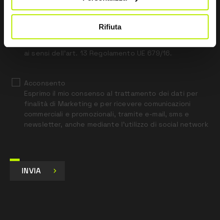
this
field
blank
Rifiuta
*
Ho letto l’Informativa Privacy
ai sensi dell’art. 13 Regolamento UE 679/16.
Acconsento
Esprimo il mio consenso al trattamento dei dati per
finalità di Marketing e per ricevere comunicazioni
commerciali e promozionali, tramite e-mail, sms e
newsletter, anche mediante l’utilizzo di social network
INVIA