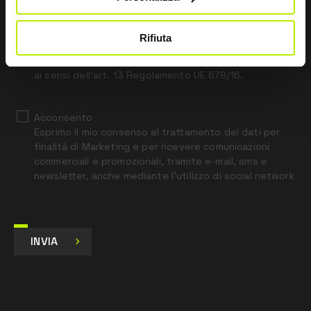
this
field
blank
Rifiuta
*
Ho letto l’Informativa Privacy
ai sensi dell’art. 13 Regolamento UE 679/16.
Acconsento
Esprimo il mio consenso al trattamento dei dati per
finalità di Marketing e per ricevere comunicazioni
commerciali e promozionali, tramite e-mail, sms e
newsletter, anche mediante l’utilizzo di social network
INVIA