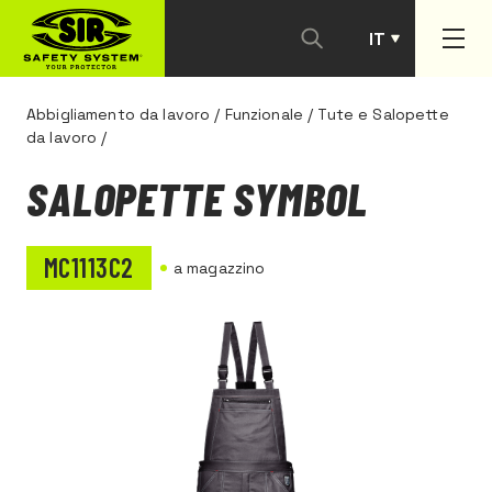
IT
PT
Abbigliamento da lavoro
/
Funzionale
/
Tute e Salopette
da lavoro
/
SALOPETTE SYMBOL
MC1113C2
a magazzino