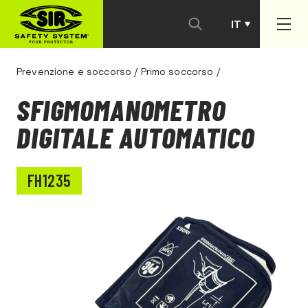
IT
PT
Prevenzione e soccorso
/
Primo soccorso
/
SFIGMOMANOMETRO
DIGITALE AUTOMATICO
FH1235