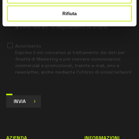
field
blank
Rifiuta
*
Ho letto l’Informativa Privacy
ai sensi dell’art. 13 Regolamento UE 679/16.
Acconsento
Esprimo il mio consenso al trattamento dei dati per
finalità di Marketing e per ricevere comunicazioni
commerciali e promozionali, tramite e-mail, sms e
newsletter, anche mediante l’utilizzo di social network
INVIA
AZIENDA
INFORMAZIONI