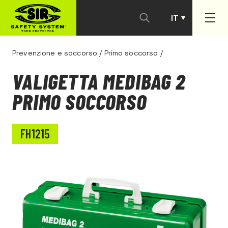
IT
PT
Prevenzione e soccorso
/
Primo soccorso
/
VALIGETTA MEDIBAG 2
PRIMO SOCCORSO
FH1215