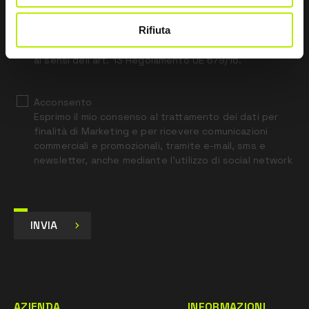
field
blank
Rifiuta
*
Ho letto l’Informativa Privacy
ai sensi dell’art. 13 Regolamento UE 679/16.
Acconsento
Esprimo il mio consenso al trattamento dei dati per
finalità di Marketing e per ricevere comunicazioni
commerciali e promozionali, tramite e-mail, sms e
newsletter, anche mediante l’utilizzo di social network
INVIA
AZIENDA
INFORMAZIONI