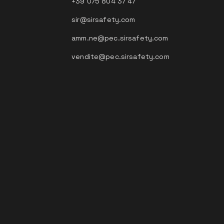
+39 075 804 37 47
sir@sirsafety.com
amm.ne@pec.sirsafety.com
vendite@pec.sirsafety.com