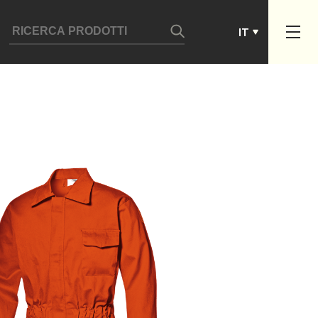
ES
IT
PT