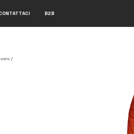
CONTATTACI
B2B
avoro
/