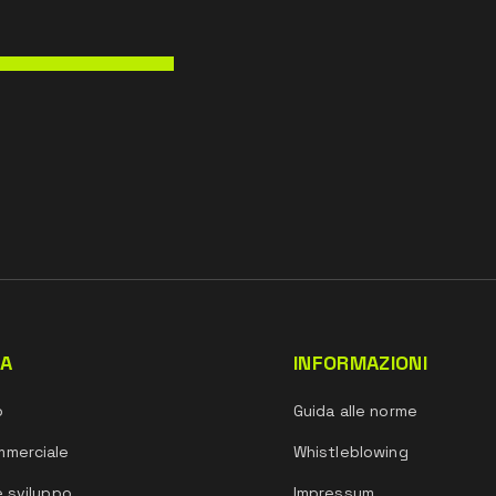
DA
INFORMAZIONI
o
Guida alle norme
mmerciale
Whistleblowing
e sviluppo
Impressum