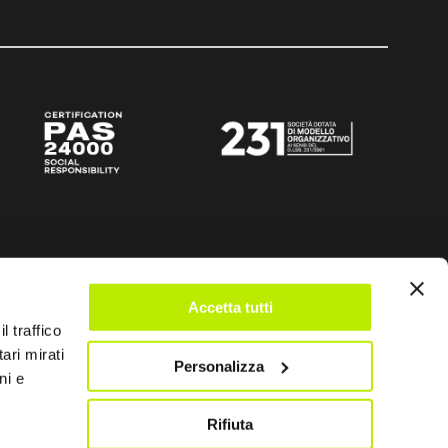
Accetta tutti
l traffico
ari mirati
Personalizza
ni e
Rifiuta