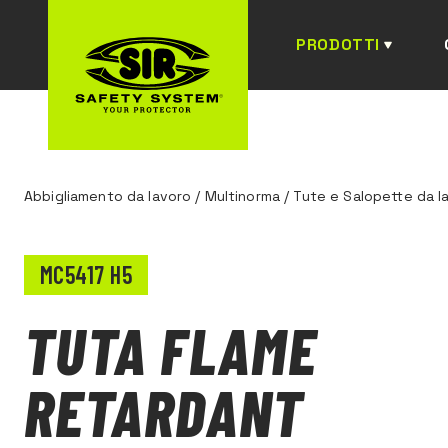
PRODOTTI
Abbigliamento da lavoro
/
Multinorma
/
Tute e Salopette da l
MC5417 H5
TUTA FLAME
RETARDANT