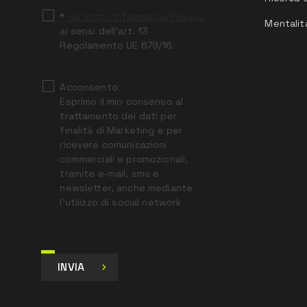
*
Ho letto l’Informativa Privacy
Mentalit
ai sensi dell’art. 13
Regolamento UE 679/16.
Acconsento
Esprimo il mio consenso al
trattamento dei dati per
finalità di Marketing e per
ricevere comunicazioni
commerciali e promozionali,
tramite e-mail, sms e
newsletter, anche mediante
l’utilizzo di social network
INVIA