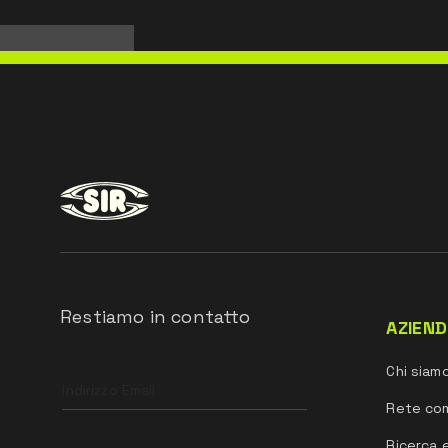
Restiamo in contatto
AZIEN
Leave
Chi siam
this
field
Rete co
blank
Ricerca 