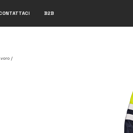
CONTATTACI
B2B
avoro
/