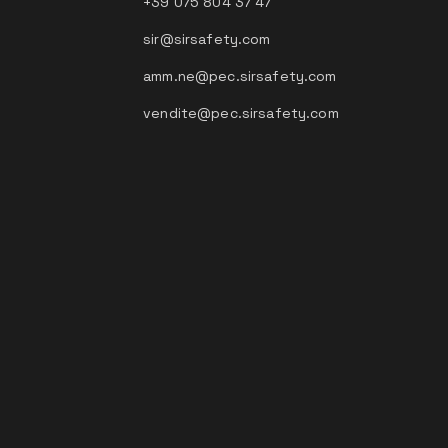
+39 075 804 37 47
sir@sirsafety.com
amm.ne@pec.sirsafety.com
vendite@pec.sirsafety.com