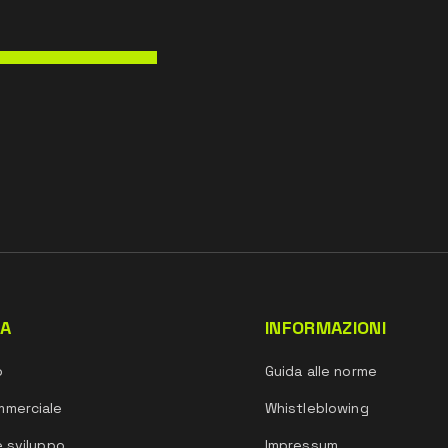
DA
INFORMAZIONI
o
Guida alle norme
mmerciale
Whistleblowing
e sviluppo
Impressum