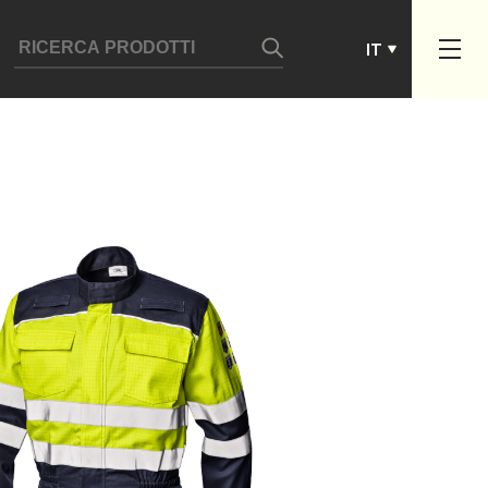
ES
IT
PT