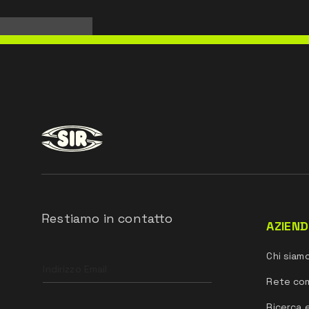
Restiamo in contatto
AZIEN
Leave
Chi siam
this
field
Rete co
blank
Ricerca 