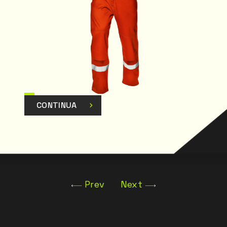
gliarsi in
dono estremamente
pre a portata di
urante il lavoro.
na vestibilità
tto a una vasta
zati assicurano una
so di polveri,
CONTINUA
 manica.
 essere conforme
ifiche.
Prev
Next