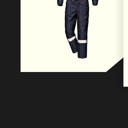
esterni, riducendo al contempo il rischio di impi
macchinari oattrezzature. Le 4 tasche la ren
funzionale e pratica, permettendo di avere sem
mano gli strumentie gli oggetti indispensabili d
L’elastico stringivita contribuisce a conferire u
ergonomica e funzionale, rendendo il capo ada
gamma di contesti operativi. I polsini elasticiz
chiusura aderente al polso, ostacolando l’ingres
detriti, schizzi e agenti chimici all’interno della
Il prodotto è stato progettato e realizzato per
al Regolamento (UE) 2016/425 e successive mod