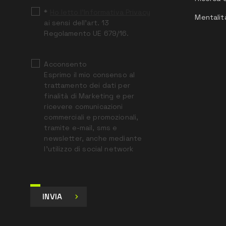
*
Ho letto l’Informativa Privacy
Mentalit
ai sensi dell’art. 13
Regolamento UE 679/16.
Acconsento
Esprimo il mio consenso al
trattamento dei dati per
finalità di Marketing e per
ricevere comunicazioni
commerciali e promozionali,
tramite e-mail, sms e
newsletter, anche mediante
l’utilizzo di social network
INVIA