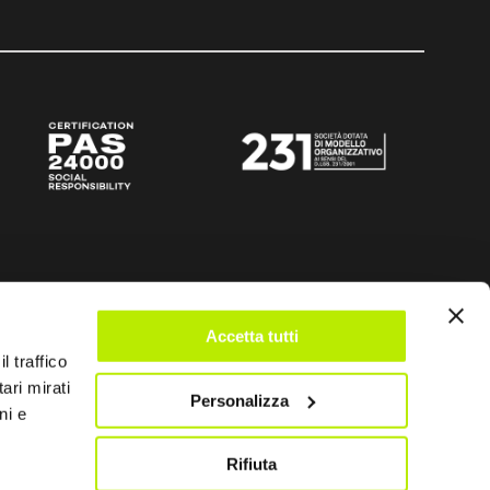
Accetta tutti
l traffico
ari mirati
Personalizza
ni e
Rifiuta