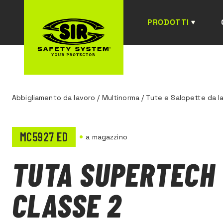
PRODOTTI
Abbigliamento da lavoro
/
Multinorma
/
Tute e Salopette da l
MC5927 ED
a magazzino
TUTA SUPERTECH
CLASSE 2