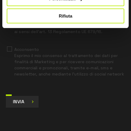
this
field
blank
Rifiuta
*
Ho letto l’Informativa Privacy
ai sensi dell’art. 13 Regolamento UE 679/16.
Acconsento
Esprimo il mio consenso al trattamento dei dati per
finalità di Marketing e per ricevere comunicazioni
commerciali e promozionali, tramite e-mail, sms e
newsletter, anche mediante l’utilizzo di social network
INVIA