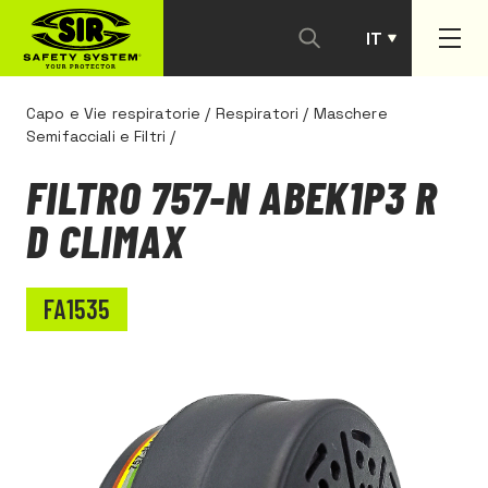
IT
PT
Capo e Vie respiratorie
/
Respiratori
/
Maschere
Semifacciali e Filtri
/
FILTRO 757-N ABEK1P3 R
D CLIMAX
FA1535