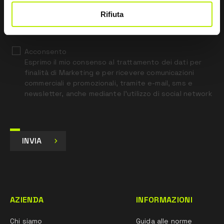
*
Ho letto l’Informativa Privacy
Rifiuta
ai sensi dell’art. 13 Regolamento UE 679/16.
Acconsento
Esprimo il mio consenso al trattamento dei dati per
finalità di Marketing e per ricevere comunicazioni
commerciali e promozionali, tramite e-mail, sms e
newsletter, anche mediante l’utilizzo di social network
INVIA
AZIENDA
INFORMAZIONI
Chi siamo
Guida alle norme