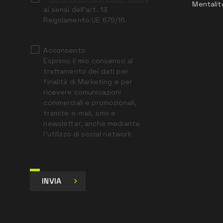
Mentalit
ai sensi dell’art. 13
Regolamento UE 679/16.
Acconsento
Esprimo il mio consenso al
trattamento dei dati per
finalità di Marketing e per
ricevere comunicazioni
commerciali e promozionali,
tramite e-mail, sms e
newsletter, anche mediante
l’utilizzo di social network
INVIA