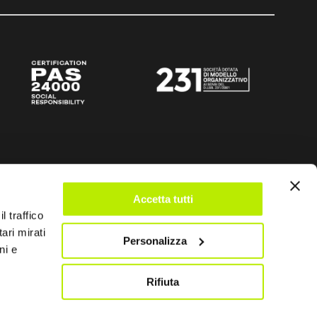
Accetta tutti
l traffico
ari mirati
Personalizza
ni e
Rifiuta