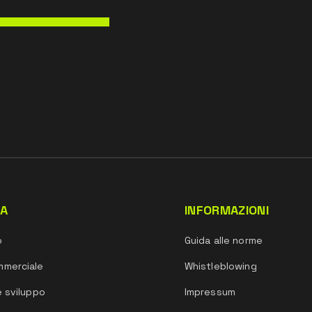
DA
INFORMAZIONI
o
Guida alle norme
mmerciale
Whistleblowing
e sviluppo
Impressum