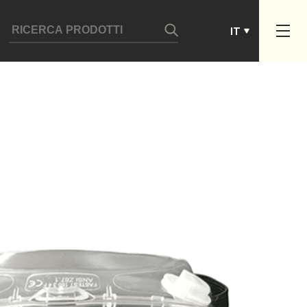
ES
IT
PT