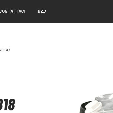
CONTATTACI
B2B
erina
/
818