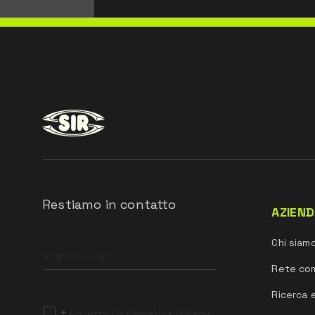
Restiamo in contatto
AZIEN
Leave
Chi siam
this
field
Rete co
blank
Ricerca 
*
Ho letto l’Informativa Privacy