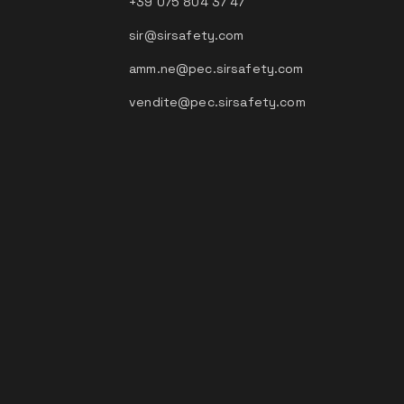
+39 075 804 37 47
sir@sirsafety.com
amm.ne@pec.sirsafety.com
vendite@pec.sirsafety.com