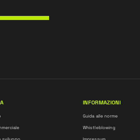
DA
INFORMAZIONI
o
Guida alle norme
mmerciale
Whistleblowing
e sviluppo
Impressum