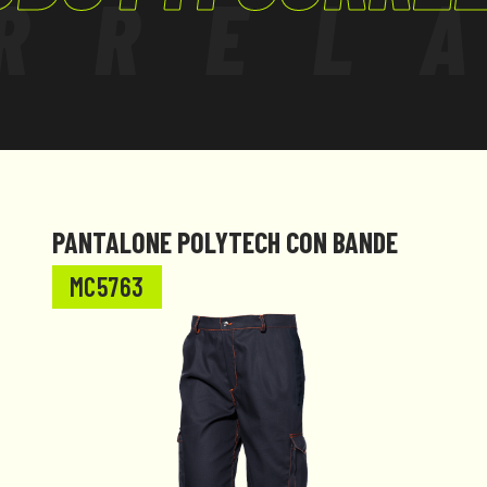
RREL
iche.
 completo pantalone
PANTALONE POLYTECH CON BANDE
MC5763