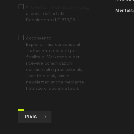
*
Ho letto l’Informativa Privacy
Mentalit
ai sensi dell’art. 13
Regolamento UE 679/16.
Acconsento
Esprimo il mio consenso al
trattamento dei dati per
finalità di Marketing e per
ricevere comunicazioni
commerciali e promozionali,
tramite e-mail, sms e
newsletter, anche mediante
l’utilizzo di social network
INVIA