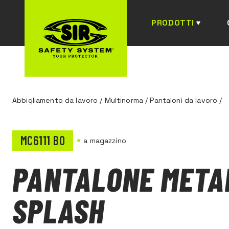
PRODOTTI
Abbigliamento da lavoro
/
Multinorma
/
Pantaloni da lavoro
/
MC6111 B0
a magazzino
PANTALONE META
SPLASH