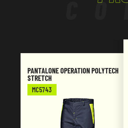
CO
Regolamento (UE) 2016/425 e successive modif
I livelli di protezione indicati si riferiscono al
più giacca.
PANTALONE OPERATION POLYTECH
STRETCH
MC5743