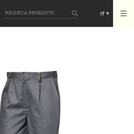
ES
IT
PT