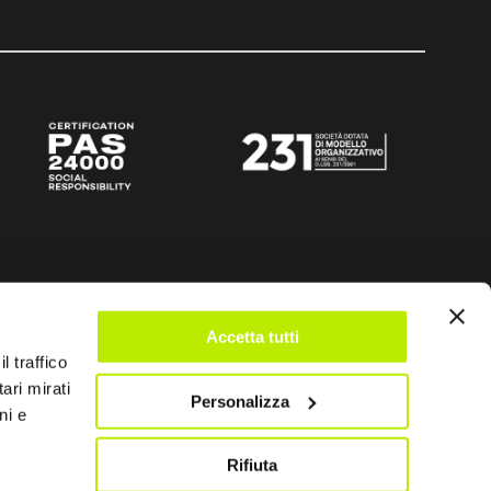
Accetta tutti
l traffico
ari mirati
Personalizza
ni e
Rifiuta