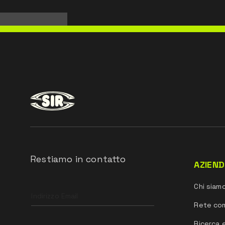
Restiamo in contatto
AZIEN
Leave
Chi siam
this
field
Rete co
blank
Ricerca 