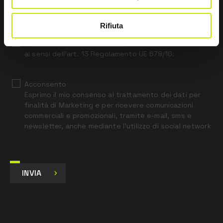
this
field
blank
Rifiuta
*
Ho letto l’Informativa Privacy
ai sensi dell’art. 13 Regolamento UE 679/16.
Acconsento
Esprimo il mio consenso al trattamento dei dati per
finalità di Marketing e per ricevere comunicazioni
commerciali e promozionali, tramite e-mail, sms e
newsletter, anche mediante l’utilizzo di social network
INVIA