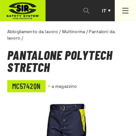
IT
PT
Abbigliamento da lavoro
/
Multinorma
/
Pantaloni da
lavoro
/
PANTALONE POLYTECH
STRETCH
MC5742QN
a magazzino