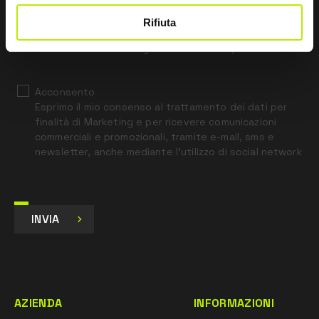
blank
Rifiuta
*
Ho letto l’Informativa Privacy
ai sensi dell’art. 13 Regolamento UE 679/16.
Acconsento
Esprimo il mio consenso al trattamento dei dati per
finalità di Marketing e per ricevere comunicazioni
commerciali e promozionali, tramite e-mail, sms e
newsletter, anche mediante l’utilizzo di social network
INVIA
AZIENDA
INFORMAZIONI