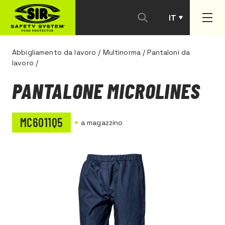
IT
PT
Abbigliamento da lavoro
/
Multinorma
/
Pantaloni da
lavoro
/
PANTALONE MICROLINES
MC6011Q5
a magazzino