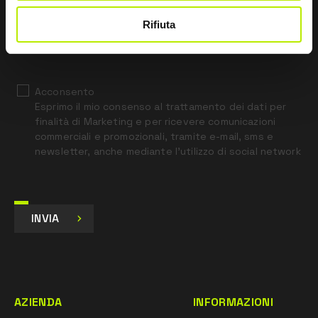
blank
Rifiuta
*
Ho letto l’Informativa Privacy
ai sensi dell’art. 13 Regolamento UE 679/16.
Acconsento
Esprimo il mio consenso al trattamento dei dati per
finalità di Marketing e per ricevere comunicazioni
commerciali e promozionali, tramite e-mail, sms e
newsletter, anche mediante l’utilizzo di social network
INVIA
AZIENDA
INFORMAZIONI