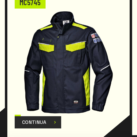
MC5745
Carboflame art. MC5610 e calzamaglia Carboflame
art. MC5620.
CONTINUA