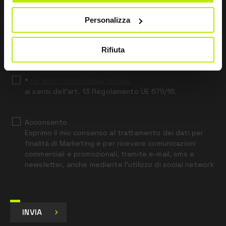
Restiamo in contatto
Personalizza
Leave
this
field
Rifiuta
blank
*
Ho letto l’Informativa Privacy
ai sensi dell’art. 13 Regolamento UE 679/16.
Acconsento
Esprimo il mio consenso al trattamento dei dati per
finalità di Marketing e per ricevere comunicazioni
commerciali e promozionali, tramite e-mail, sms e
newsletter, anche mediante l’utilizzo di social network
INVIA