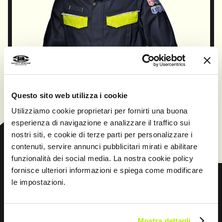
aumentare la visibilità dell’operatore,
migliorandone la sicurezza durante l'attività
lavorativa.
IN CORSO DI CERTIFICAZIONE
Il prodotto è statoprogettato e realizzato per
essere conforme al
Regolamento (UE) 2016/425 e successive
Questo sito web utilizza i cookie
modifiche.
Utilizziamo cookie proprietari per fornirti una buona
esperienza di navigazione e analizzare il traffico sui
nostri siti, e cookie di terze parti per personalizzare i
CONTINUA
contenuti, servire annunci pubblicitari mirati e abilitare
funzionalità dei social media. La nostra cookie policy
fornisce ulteriori informazioni e spiega come modificare
le impostazioni.
Prev
Next
Mostra dettagli