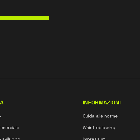
DA
INFORMAZIONI
o
Guida alle norme
mmerciale
Whistleblowing
e sviluppo
Impressum