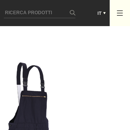
ES
IT
PT