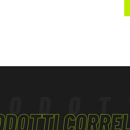
on il fuoco e dal
a dei materiali
 essere conforme
iche.
RODOT
ODOTTI CORREL