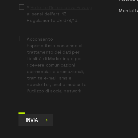
*
Ho letto l’Informativa Privacy
Mentalit
ai sensi dell’art. 13
Regolamento UE 679/16.
Acconsento
Esprimo il mio consenso al
trattamento dei dati per
finalità di Marketing e per
ricevere comunicazioni
commerciali e promozionali,
tramite e-mail, sms e
newsletter, anche mediante
l’utilizzo di social network
INVIA