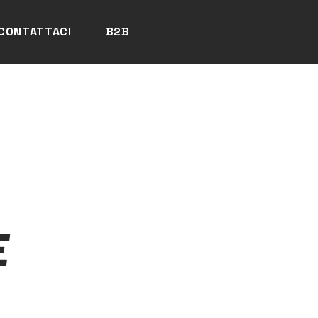
CONTATTACI
B2B
E