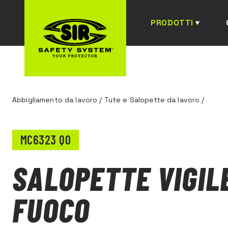
PRODOTTI
Abbigliamento da lavoro
/
Tute e Salopette da lavoro
/
MC6323 Q0
SALOPETTE VIGIL
FUOCO