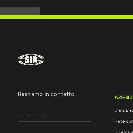
Restiamo in contatto
AZIEN
Leave
Chi siam
this
field
Rete co
blank
Ricerca 