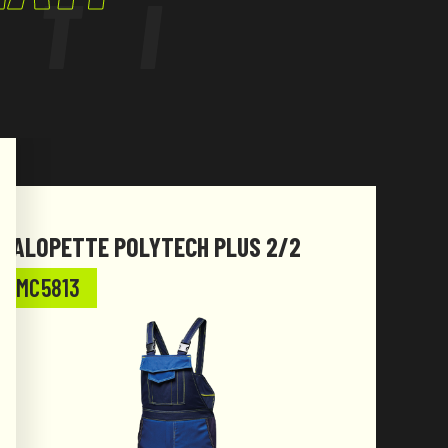
ATI
SALOPETTE POLYTECH PLUS 2/2
TUTA
MC5813
MC5