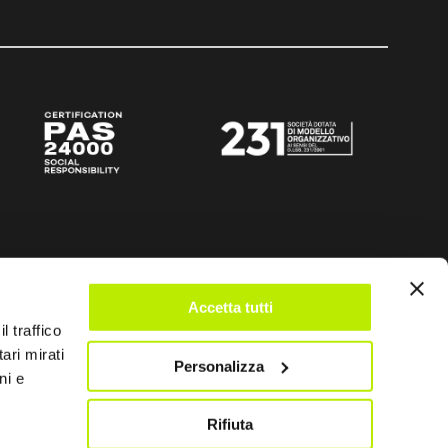
Accetta tutti
l traffico
ari mirati
Personalizza
ni e
Rifiuta