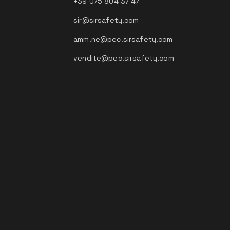
+39 075 804 37 47
sir@sirsafety.com
amm.ne@pec.sirsafety.com
vendite@pec.sirsafety.com